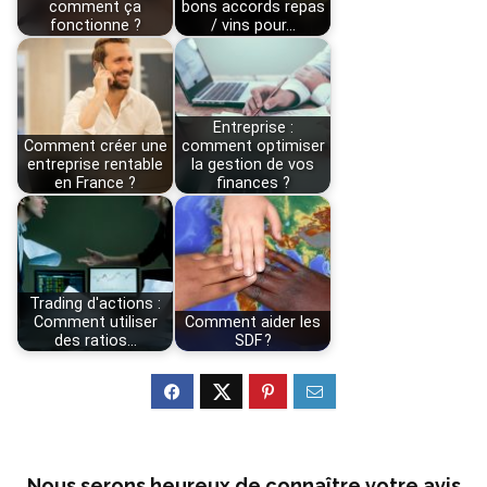
comment ça
bons accords repas
fonctionne ?
/ vins pour…
Entreprise :
Comment créer une
comment optimiser
entreprise rentable
la gestion de vos
en France ?
finances ?
Trading d'actions :
Comment utiliser
Comment aider les
des ratios…
SDF ?
Nous serons heureux de connaître votre avis