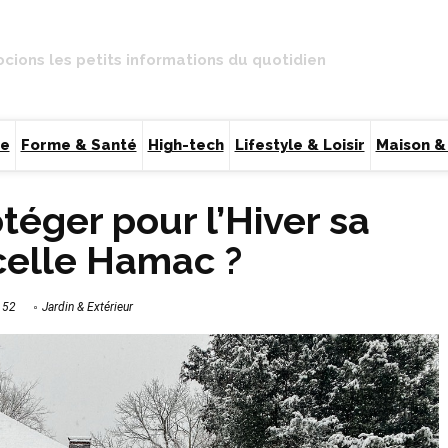
ocions les petits informations du quotidien
ce
Forme & Santé
High-tech
Lifestyle & Loisir
Maison &
éger pour l’Hiver sa
celle Hamac ?
152
Jardin & Extérieur