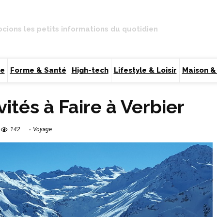
ocions les petits informations du quotidien
ce
Forme & Santé
High-tech
Lifestyle & Loisir
Maison &
vités à Faire à Verbier
142
Voyage